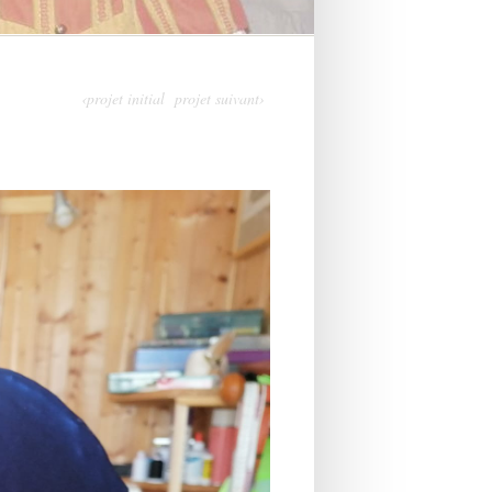
‹projet initial
projet suivant›