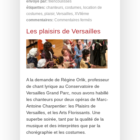
envoyé par:
filencoulisses
étiquettes:
chanteurs
,
costumes
,
location de
costumes
,
plaisir
,
Versailles
,
XVIIème
commentaires:
Commentaires fermés
Les plaisirs de Versailles
A la demande de Régine Orlik, professeur
de chant lyrique au Conservatoire de
Versailles Grand Parc, nous avons habillé
les chanteurs pour deux opéras de Marc-
Antoine Charpentier: les Plaisirs de
Versailles, et les Arts Florissants. Une
superbe soirée, tant par la qualité de la
musique et des interprètes que par la
chorégraphie et les costumes.