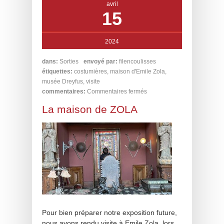
avril
15
2024
dans:
Sorties
envoyé par:
filencoulisses
étiquettes:
costumières
,
maison d'Emile Zola
,
musée Dreyfus
,
visite
commentaires:
Commentaires fermés
La maison de ZOLA
Pour bien préparer notre exposition future,
nous avons rendu visite à Emile Zola, lors