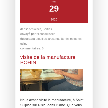
mai
29
2026
dans:
Actualités
,
Sorties
envoyé par:
filencoulisses
étiquettes:
aiguilles
,
artisanat
,
Bohin
,
épingles
,
usine
commentaires:
0
visite de la manufacture
BOHIN
Nous avons visité la manufacture, à Saint
Sulpice sur Risle, dans l’Orne. Que vous