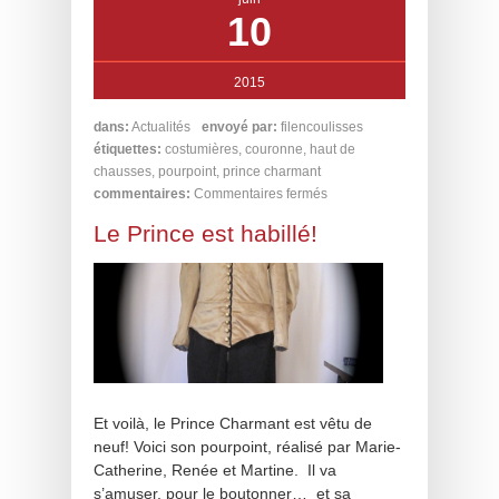
10
2015
dans:
Actualités
envoyé par:
filencoulisses
étiquettes:
costumières
,
couronne
,
haut de
chausses
,
pourpoint
,
prince charmant
commentaires:
Commentaires fermés
Le Prince est habillé!
Et voilà, le Prince Charmant est vêtu de
neuf! Voici son pourpoint, réalisé par Marie-
Catherine, Renée et Martine. Il va
s’amuser, pour le boutonner… et sa