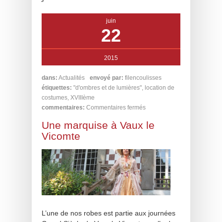
juin
22
2015
dans:
Actualités
envoyé par:
filencoulisses
étiquettes:
"d'ombres et de lumières"
,
location de
costumes
,
XVIIIème
commentaires:
Commentaires fermés
Une marquise à Vaux le
Vicomte
L’une de nos robes est partie aux journées