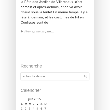
la Fête des Jardins de Villarceaux. c’est
demain et après-demain, et on va avoir
chaud sous la tente! En même temps, il y a
fête à demain, et les costumes de Fil en
Coulisses sont de
Pour en savoir plus…
Recherche
Calendrier
juin 2015
L
M
M
J
V
S
D
1
2
3
4
5
6
7