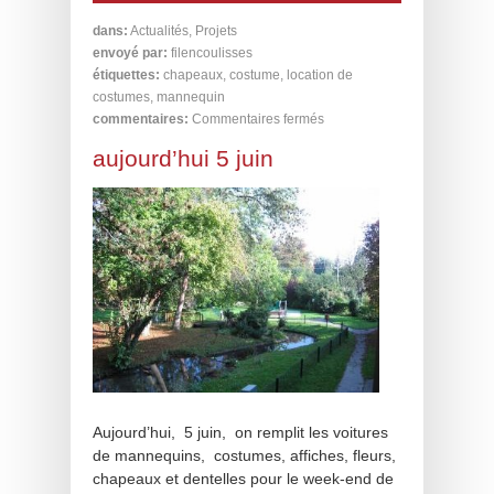
dans:
Actualités
,
Projets
envoyé par:
filencoulisses
étiquettes:
chapeaux
,
costume
,
location de
costumes
,
mannequin
commentaires:
Commentaires fermés
aujourd’hui 5 juin
Aujourd’hui, 5 juin, on remplit les voitures
de mannequins, costumes, affiches, fleurs,
chapeaux et dentelles pour le week-end de