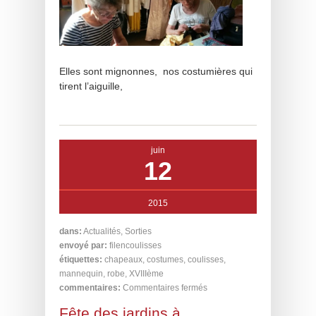
Elles sont mignonnes, nos costumières qui
tirent l’aiguille,
juin
12
2015
dans:
Actualités
,
Sorties
envoyé par:
filencoulisses
étiquettes:
chapeaux
,
costumes
,
coulisses
,
mannequin
,
robe
,
XVIIIème
commentaires:
Commentaires fermés
Fête des jardins à