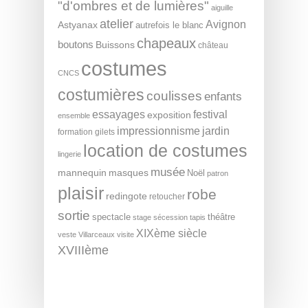
"d'ombres et de lumières"
aiguille
atelier
Avignon
Astyanax
autrefois le blanc
chapeaux
boutons
Buissons
château
costumes
CNCS
costumières
coulisses
enfants
essayages
festival
exposition
ensemble
impressionnisme
jardin
formation
gilets
location de costumes
lingerie
musée
mannequin
masques
Noël
patron
plaisir
robe
redingote
retoucher
sortie
spectacle
théâtre
stage
sécession
tapis
XIXème siècle
veste
Villarceaux
visite
XVIIIème