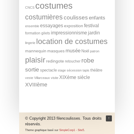
costumes
CNCS
costumières
coulisses
enfants
essayages
festival
exposition
ensemble
impressionnisme
jardin
formation
gilets
location de costumes
lingerie
musée
mannequin
masques
Noël
patron
plaisir
robe
redingote
retoucher
sortie
spectacle
théâtre
stage
sécession
tapis
XIXème siècle
veste
Villarceaux
visite
XVIIIème
© Copyright 2013 filencoulisses. Tous droits
↑
réservés.
Theme graphique basé sur
SimpleCorp1 - Site5
.