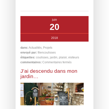
juin
20
2018
dans:
Actualités
,
Projets
envoyé par:
filencoulisses
étiquettes:
coulisses
,
jardin
,
plaisir
,
visiteurs
commentaires:
Commentaires fermés
J’ai descendu dans mon
jardin…