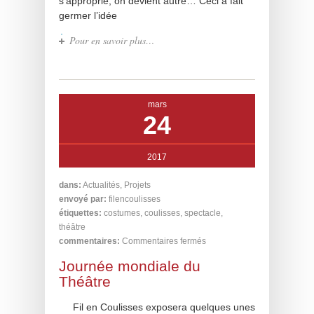
s’approprie, on devient autre… Ceci a fait
germer l’idée
Pour en savoir plus…
mars
24
2017
dans:
Actualités
,
Projets
envoyé par:
filencoulisses
étiquettes:
costumes
,
coulisses
,
spectacle
,
théâtre
commentaires:
Commentaires fermés
Journée mondiale du
Théâtre
Fil en Coulisses exposera quelques unes