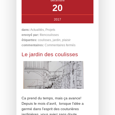
décembre
20
2017
dans:
Actualités
,
Projets
envoyé par:
filencoulisses
étiquettes:
coulisses
,
jardin
,
plaisir
commentaires:
Commentaires fermés
Le jardin des coulisses
Ca prend du temps, mais ça avance!
Depuis le mois d’avril, lorsque l’idée a
germé dans l’esprit des couturières
jardinières, vous aviez sans doute