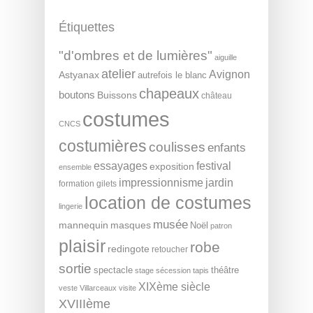
Étiquettes
"d'ombres et de lumières"
aiguille
atelier
Avignon
Astyanax
autrefois le blanc
chapeaux
boutons
Buissons
château
costumes
CNCS
costumières
coulisses
enfants
essayages
festival
exposition
ensemble
impressionnisme
jardin
formation
gilets
location de costumes
lingerie
musée
mannequin
masques
Noël
patron
plaisir
robe
redingote
retoucher
sortie
spectacle
théâtre
stage
sécession
tapis
XIXème siècle
veste
Villarceaux
visite
XVIIIème