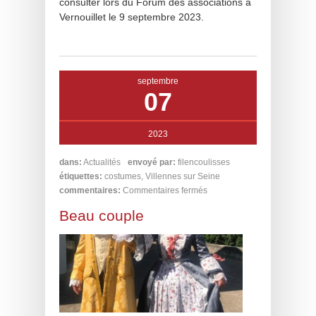
consulter lors du Forum des associations à
Vernouillet le 9 septembre 2023.
septembre
07
2023
dans:
Actualités
envoyé par:
filencoulisses
étiquettes:
costumes
,
Villennes sur Seine
commentaires:
Commentaires fermés
Beau couple