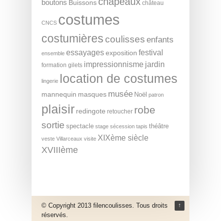
chapeaux
boutons
Buissons
château
costumes
CNCS
costumières
coulisses
enfants
essayages
festival
exposition
ensemble
impressionnisme
jardin
formation
gilets
location de costumes
lingerie
musée
mannequin
masques
Noël
patron
plaisir
robe
redingote
retoucher
sortie
spectacle
théâtre
stage
sécession
tapis
XIXème siècle
veste
Villarceaux
visite
XVIIIème
© Copyright 2013 filencoulisses. Tous droits
↑
réservés.