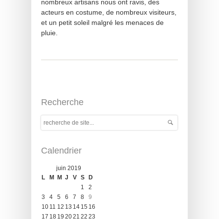
nombreux artisans nous ont ravis, des
acteurs en costume, de nombreux visiteurs,
et un petit soleil malgré les menaces de
pluie.
Recherche
Calendrier
juin 2019
L
M
M
J
V
S
D
1
2
3
4
5
6
7
8
9
10
11
12
13
14
15
16
17
18
19
20
21
22
23