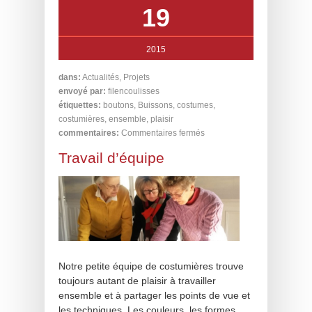
19
2015
dans:
Actualités
,
Projets
envoyé par:
filencoulisses
étiquettes:
boutons
,
Buissons
,
costumes
,
costumières
,
ensemble
,
plaisir
commentaires:
Commentaires fermés
Travail d’équipe
Notre petite équipe de costumières trouve
toujours autant de plaisir à travailler
ensemble et à partager les points de vue et
les techniques. Les couleurs, les formes,