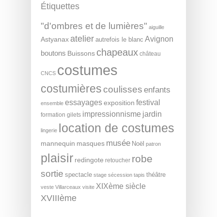
Étiquettes
"d'ombres et de lumières"
aiguille
atelier
Avignon
Astyanax
autrefois le blanc
chapeaux
boutons
Buissons
château
costumes
CNCS
costumières
coulisses
enfants
essayages
festival
exposition
ensemble
impressionnisme
jardin
formation
gilets
location de costumes
lingerie
musée
mannequin
masques
Noël
patron
plaisir
robe
redingote
retoucher
sortie
spectacle
théâtre
stage
sécession
tapis
XIXème siècle
veste
Villarceaux
visite
XVIIIème