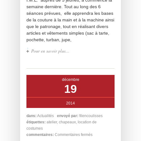
I.M.E. auprès de 5 jeunes, a commencé la
semaine dernière. Tout au long des 6
séances prévues, elle apprendra les bases
de la couture à la main et à la machine ainsi
que le patronage, tout en réalisant divers
articles et vêtements simples (sac à tarte,
pochette, turban, jupe,
Pour en savoir plus…
décembre
19
2014
dans:
Actualités
envoyé par:
filencoulisses
étiquettes:
atelier
,
chapeaux
,
location de
costumes
commentaires:
Commentaires fermés