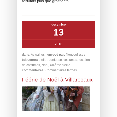
résultats plus que gratifiants.
décembre
13
2016
dans:
Actualités
envoyé par:
filencoulisses
étiquettes:
atelier
,
conteuse
,
costumes
,
location
de costumes
,
Noël
,
XIXème siècle
commentaires:
Commentaires fermés
Féérie de Noël à Villarceaux