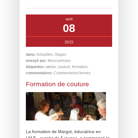
avril
08
2015
dans:
Actualités
,
Stages
envoyé par:
filencoulisses
étiquettes:
atelier
,
couture
,
formation
commentaires:
Commentaires fermés
Formation de couture
La formation de Margot, éducatrice en