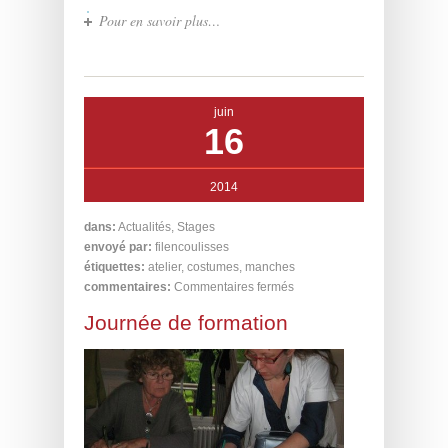
Pour en savoir plus…
juin
16
2014
dans:
Actualités
,
Stages
envoyé par:
filencoulisses
étiquettes:
atelier
,
costumes
,
manches
commentaires:
Commentaires fermés
Journée de formation