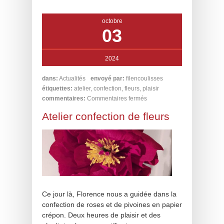
octobre
03
2024
dans:
Actualités
envoyé par:
filencoulisses
étiquettes:
atelier
,
confection
,
fleurs
,
plaisir
commentaires:
Commentaires fermés
Atelier confection de fleurs
Ce jour là, Florence nous a guidée dans la
confection de roses et de pivoines en papier
crépon. Deux heures de plaisir et des