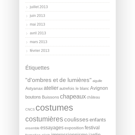
juillet 2013
juin 2013
mai 2013
avril 2013
mars 2013
février 2013
Étiquettes
"d'ombres et de lumières"
aiguille
atelier
Avignon
Astyanax
autrefois le blanc
chapeaux
boutons
Buissons
château
costumes
CNCS
costumières
coulisses
enfants
essayages
festival
exposition
ensemble
impressionnisme
jardin