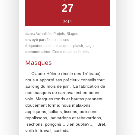
27
2014
dans:
Actualités
,
Projets
,
Stages
envoyé par:
filencoulisses
étiquettes:
atelier
,
masques
,
plaisir
,
stage
commentaires:
Commentaires fermés
Masques
Claude-Hélène (école des Tréteaux)
nous a apporté ses précieux conseils tout
au long du mois de juin. La fabrication de
nos masques de carnaval est en bonne
voie. Masques ronds et bautas prennent
doucement forme; nous malaxons,
appliquons, collons, lissons, polissons,
repolissons, bavardons et rebavardons,
séchons, ponçons… J’en oublie?… Bref,
voilà le travail, custodia