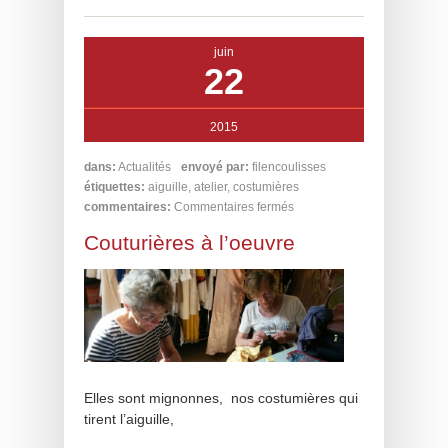
juin
22
2015
dans:
Actualités
envoyé par:
filencoulisses
étiquettes:
aiguille
,
atelier
,
costumières
commentaires:
Commentaires fermés
Couturières à l’oeuvre
Elles sont mignonnes, nos costumières qui
tirent l’aiguille,