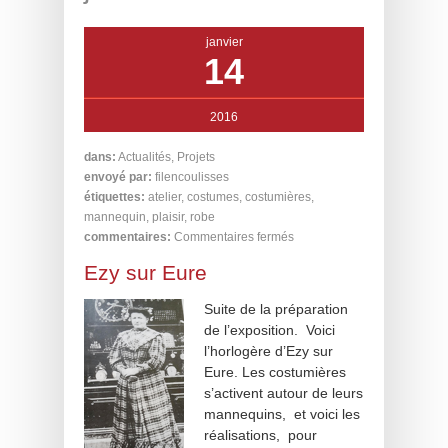
janvier
14
2016
dans:
Actualités
,
Projets
envoyé par:
filencoulisses
étiquettes:
atelier
,
costumes
,
costumières
,
mannequin
,
plaisir
,
robe
commentaires:
Commentaires fermés
Ezy sur Eure
Suite de la préparation
de l’exposition. Voici
l’horlogère d’Ezy sur
Eure. Les costumières
s’activent autour de leurs
mannequins, et voici les
réalisations, pour