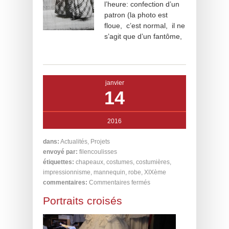
l’heure: confection d’un
patron (la photo est
floue, c’est normal, il ne
s’agit que d’un fantôme,
janvier
14
2016
dans:
Actualités
,
Projets
envoyé par:
filencoulisses
étiquettes:
chapeaux
,
costumes
,
costumières
,
impressionnisme
,
mannequin
,
robe
,
XIXème
commentaires:
Commentaires fermés
Portraits croisés