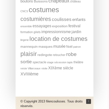
chapeaux
boutons
Buissons
château
costumes
CNCS
costumières
coulisses
enfants
essayages
festival
exposition
ensemble
impressionnisme
jardin
formation
gilets
location de costumes
lingerie
musée
mannequin
masques
Noël
patron
plaisir
robe
redingote
retoucher
sortie
spectacle
théâtre
stage
sécession
tapis
XIXème siècle
veste
Villarceaux
visite
XVIIIème
© Copyright 2013 filencoulisses. Tous droits
↑
réservés.