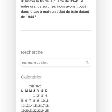
d’illustrer la fin de la guerre de 39-45. A
notre grande surprise, nous avons trouvé
dans le sac à main un ticket de train datant
de 1944 !
Recherche
Calendrier
mai 2025
L
M
M
J
V
S
D
1
2
3
4
5
6
7
8
9
10
11
12
13
14
15
16
17
18
19
20
21
22
23
24
25