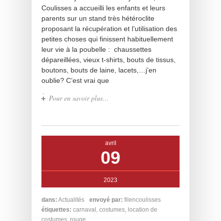
Coulisses a accueilli les enfants et leurs
parents sur un stand très hétéroclite
proposant la récupération et l’utilisation des
petites choses qui finissent habituellement
leur vie à la poubelle : chaussettes
dépareillées, vieux t-shirts, bouts de tissus,
boutons, bouts de laine, lacets,…j’en
oublie? C’est vrai que
Pour en savoir plus…
avril
09
2023
dans:
Actualités
envoyé par:
filencoulisses
étiquettes:
carnaval
,
costumes
,
location de
costumes
,
rouge