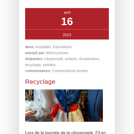
avril
16
2023
dans:
Actualités
,
Expositions
envoyé par:
filencoulisses
étiquettes:
citoyenneté
,
enfants
,
récupération
,
recyclage
,
stylistes
commentaires:
Commentaires fermés
Recyclage
Lors de la journée de la citoyenneté, Fil en