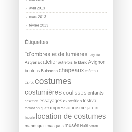
avril 2013
mars 2013
février 2013
Étiquettes
"d'ombres et de lumières"
aiguille
atelier
Avignon
Astyanax
autrefois le blanc
chapeaux
boutons
Buissons
château
costumes
CNCS
costumières
coulisses
enfants
essayages
festival
exposition
ensemble
impressionnisme
jardin
formation
gilets
location de costumes
lingerie
musée
mannequin
masques
Noël
patron