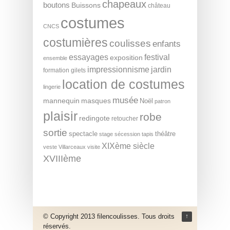
chapeaux
boutons
Buissons
château
costumes
CNCS
costumières
coulisses
enfants
essayages
festival
exposition
ensemble
impressionnisme
jardin
formation
gilets
location de costumes
lingerie
musée
mannequin
masques
Noël
patron
plaisir
robe
redingote
retoucher
sortie
spectacle
théâtre
stage
sécession
tapis
XIXème siècle
veste
Villarceaux
visite
XVIIIème
© Copyright 2013 filencoulisses. Tous droits
↑
réservés.