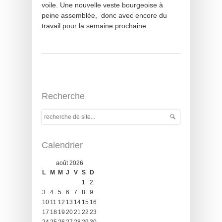
voile. Une nouvelle veste bourgeoise à
peine assemblée, donc avec encore du
travail pour la semaine prochaine.
Recherche
Calendrier
août 2026
L
M
M
J
V
S
D
1
2
3
4
5
6
7
8
9
10
11
12
13
14
15
16
17
18
19
20
21
22
23