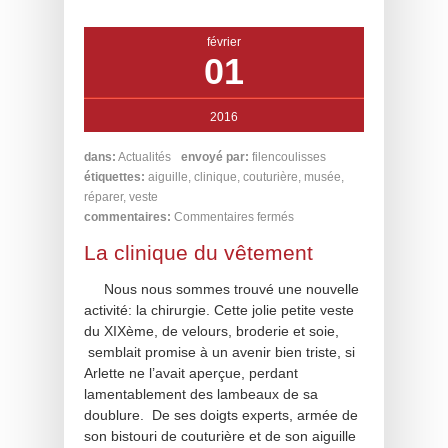
février
01
2016
dans:
Actualités
envoyé par:
filencoulisses
étiquettes:
aiguille
,
clinique
,
couturière
,
musée
,
réparer
,
veste
commentaires:
Commentaires fermés
La clinique du vêtement
Nous nous sommes trouvé une nouvelle
activité: la chirurgie. Cette jolie petite veste
du XIXème, de velours, broderie et soie,
semblait promise à un avenir bien triste, si
Arlette ne l’avait aperçue, perdant
lamentablement des lambeaux de sa
doublure. De ses doigts experts, armée de
son bistouri de couturière et de son aiguille