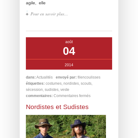
agile, elle
Pour en savoir plus…
août
04
2014
dans:
Actualités
envoyé par:
filencoulisses
étiquettes:
costumes
,
nordistes
,
scouts
,
sécession
,
sudistes
,
veste
commentaires:
Commentaires fermés
Nordistes et Sudistes