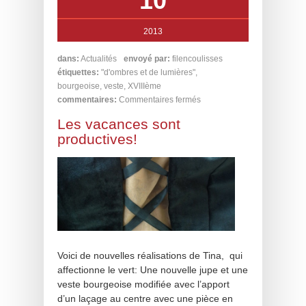
10
2013
dans:
Actualités
envoyé par:
filencoulisses
étiquettes:
"d'ombres et de lumières"
,
bourgeoise
,
veste
,
XVIIIème
commentaires:
Commentaires fermés
Les vacances sont
productives!
Voici de nouvelles réalisations de Tina, qui
affectionne le vert: Une nouvelle jupe et une
veste bourgeoise modifiée avec l’apport
d’un laçage au centre avec une pièce en