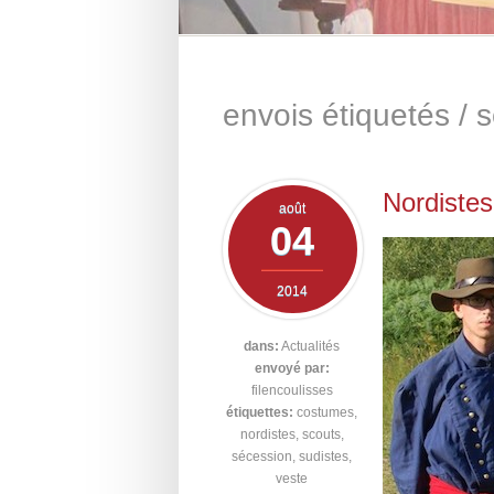
envois étiquetés /
s
Nordistes
août
04
2014
dans:
Actualités
envoyé par:
filencoulisses
étiquettes:
costumes
,
nordistes
,
scouts
,
sécession
,
sudistes
,
veste