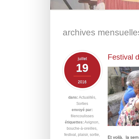
archives mensuelle
Festival 
juillet
19
2016
dans:
Actualités
,
Sorties
envoyé par:
filencoulisses
étiquettes:
Avignon
,
bouche-à-oreilles
,
festival
,
plaisir
,
sortie
,
Et voilà, la sem