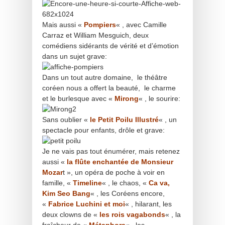
Mais aussi «
Pompiers
« , avec Camille
Carraz et William Mesguich, deux
comédiens sidérants de vérité et d’émotion
dans un sujet grave:
Dans un tout autre domaine, le théâtre
coréen nous a offert la beauté, le charme
et le burlesque avec «
Mirong
« , le sourire:
Sans oublier «
le Petit Poilu Illustré
« , un
spectacle pour enfants, drôle et grave:
Je ne vais pas tout énumérer, mais retenez
aussi «
la flûte enchantée de Monsieur
Mozar
t », un opéra de poche à voir en
famille, «
Timeline
« , le chaos, «
Ca va,
Kim Seo Bang
« , les Coréens encore,
«
Fabrice Luchini et moi
« , hilarant, les
deux clowns de «
les rois vagabonds
« , la