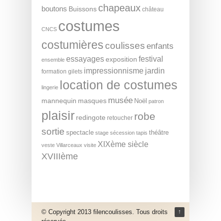
chapeaux
boutons
Buissons
château
costumes
CNCS
costumières
coulisses
enfants
essayages
festival
exposition
ensemble
impressionnisme
jardin
formation
gilets
location de costumes
lingerie
musée
mannequin
masques
Noël
patron
plaisir
robe
redingote
retoucher
sortie
spectacle
théâtre
stage
sécession
tapis
XIXème siècle
veste
Villarceaux
visite
XVIIIème
© Copyright 2013 filencoulisses. Tous droits
↑