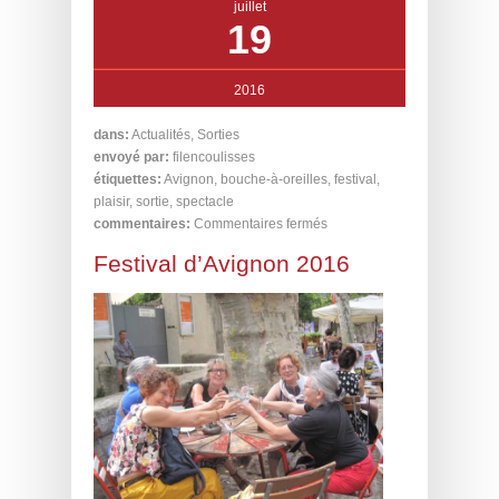
juillet
19
2016
dans:
Actualités
,
Sorties
envoyé par:
filencoulisses
étiquettes:
Avignon
,
bouche-à-oreilles
,
festival
,
plaisir
,
sortie
,
spectacle
commentaires:
Commentaires fermés
Festival d’Avignon 2016