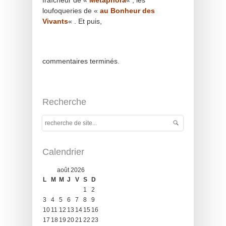
fraîcheur de «
Métaphora
« , les
loufoqueries de «
au Bonheur des
Vivants
« . Et puis,
commentaires terminés.
Recherche
Calendrier
août 2026
L
M
M
J
V
S
D
1
2
3
4
5
6
7
8
9
10
11
12
13
14
15
16
17
18
19
20
21
22
23