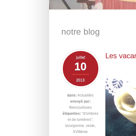
notre blog
Les vacan
juillet
10
2013
dans:
Actualités
envoyé par:
filencoulisses
étiquettes:
"d'ombres
et de lumières"
,
bourgeoise
,
veste
,
XVIIIème