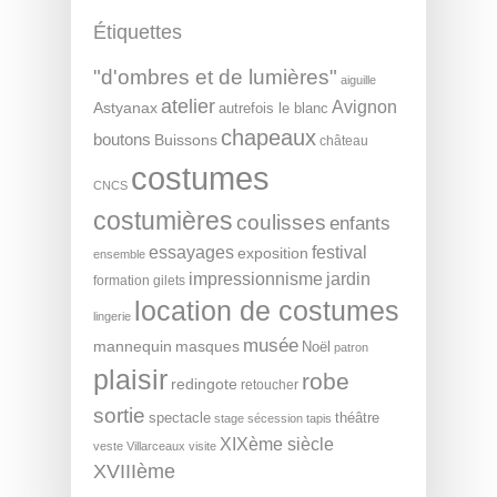
Étiquettes
"d'ombres et de lumières"
aiguille
atelier
Avignon
Astyanax
autrefois le blanc
chapeaux
boutons
Buissons
château
costumes
CNCS
costumières
coulisses
enfants
essayages
festival
exposition
ensemble
impressionnisme
jardin
formation
gilets
location de costumes
lingerie
musée
mannequin
masques
Noël
patron
plaisir
robe
redingote
retoucher
sortie
spectacle
théâtre
stage
sécession
tapis
XIXème siècle
veste
Villarceaux
visite
XVIIIème