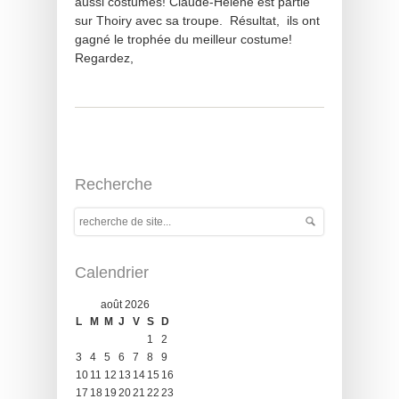
aussi costumes! Claude-Hélène est partie
sur Thoiry avec sa troupe. Résultat, ils ont
gagné le trophée du meilleur costume!
Regardez,
Recherche
Calendrier
août 2026
L
M
M
J
V
S
D
1
2
3
4
5
6
7
8
9
10
11
12
13
14
15
16
17
18
19
20
21
22
23