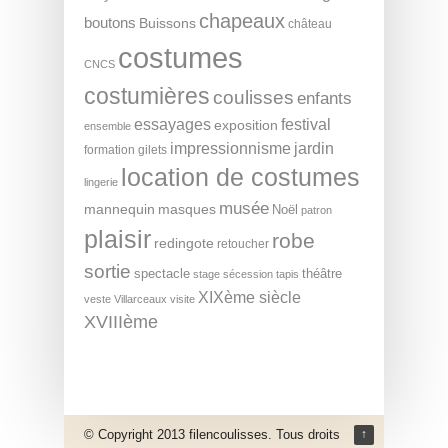
chapeaux
boutons
Buissons
château
costumes
CNCS
costumières
coulisses
enfants
essayages
festival
exposition
ensemble
impressionnisme
jardin
formation
gilets
location de costumes
lingerie
musée
mannequin
masques
Noël
patron
plaisir
robe
redingote
retoucher
sortie
spectacle
théâtre
stage
sécession
tapis
XIXème siècle
veste
Villarceaux
visite
XVIIIème
© Copyright 2013 filencoulisses. Tous droits
↑