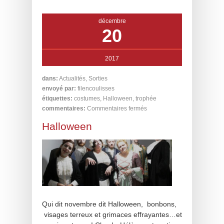
décembre
20
2017
dans:
Actualités
,
Sorties
envoyé par:
filencoulisses
étiquettes:
costumes
,
Halloween
,
trophée
commentaires:
Commentaires fermés
Halloween
Qui dit novembre dit Halloween, bonbons,
visages terreux et grimaces effrayantes…et