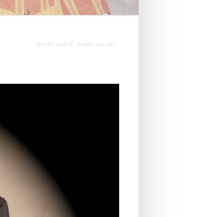
‹projet initial
projet suivant›