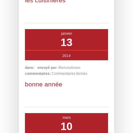
les cuisinières
janvier
13
2014
dans:
envoyé par:
filencoulisses
commentaires:
Commentaires fermés
bonne année
mars
10