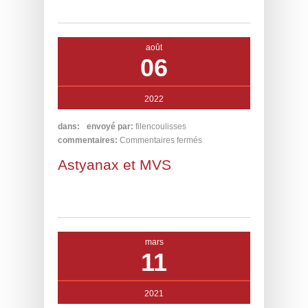
août
06
2022
dans:
envoyé par:
filencoulisses
commentaires:
Commentaires fermés
Astyanax et MVS
mars
11
2021