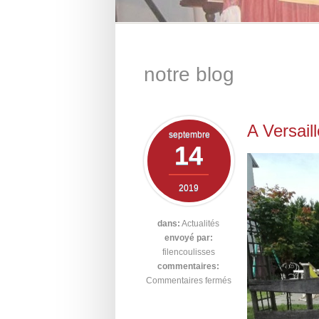
notre blog
A Versail
septembre
14
2019
dans:
Actualités
envoyé par:
filencoulisses
commentaires:
Commentaires fermés