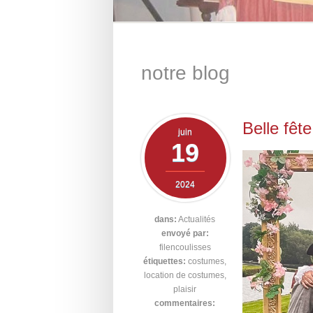
notre blog
Belle fêt
juin
19
2024
dans:
Actualités
envoyé par:
filencoulisses
étiquettes:
costumes
,
location de costumes
,
plaisir
commentaires: