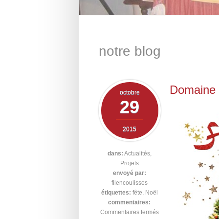
notre blog
Domaine 
octobre
29
2015
dans:
Actualités
,
Projets
envoyé par:
filencoulisses
étiquettes:
fête
,
Noël
commentaires:
Commentaires fermés