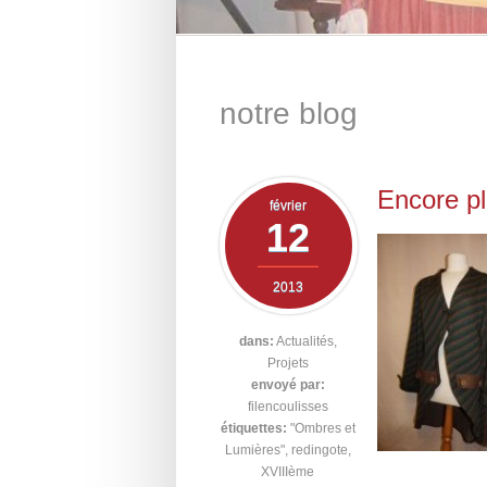
notre blog
Encore p
février
12
2013
dans:
Actualités
,
Projets
envoyé par:
filencoulisses
étiquettes:
"Ombres et
Lumières"
,
redingote
,
XVIIIème