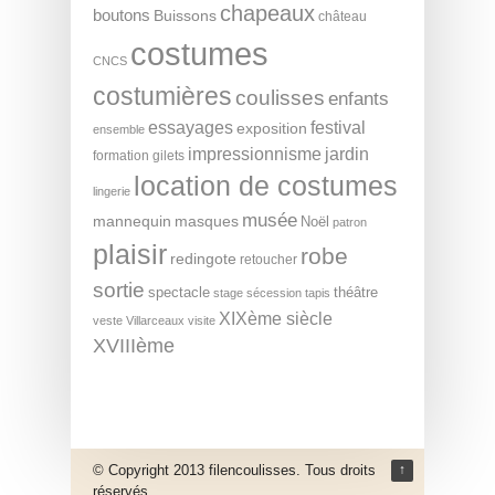
chapeaux
boutons
Buissons
château
costumes
CNCS
costumières
coulisses
enfants
essayages
festival
exposition
ensemble
impressionnisme
jardin
formation
gilets
location de costumes
lingerie
musée
mannequin
masques
Noël
patron
plaisir
robe
redingote
retoucher
sortie
spectacle
théâtre
stage
sécession
tapis
XIXème siècle
veste
Villarceaux
visite
XVIIIème
© Copyright 2013 filencoulisses. Tous droits
↑
réservés.