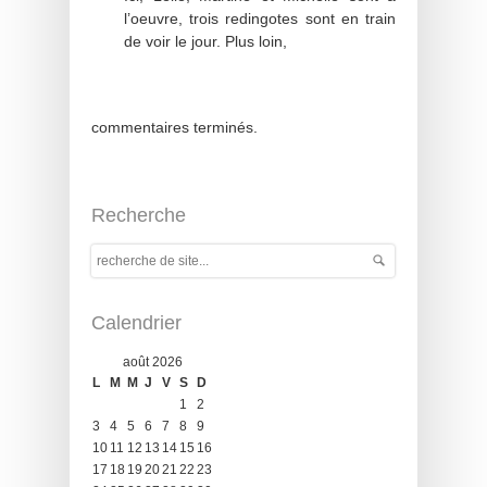
l’oeuvre, trois redingotes sont en train
de voir le jour. Plus loin,
commentaires terminés.
Recherche
Calendrier
août 2026
L
M
M
J
V
S
D
1
2
3
4
5
6
7
8
9
10
11
12
13
14
15
16
17
18
19
20
21
22
23