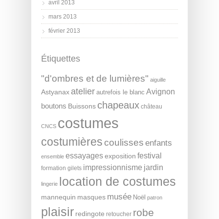
avril 2013
mars 2013
février 2013
Étiquettes
"d'ombres et de lumières"
aiguille
atelier
Avignon
Astyanax
autrefois le blanc
chapeaux
boutons
Buissons
château
costumes
CNCS
costumières
coulisses
enfants
essayages
festival
exposition
ensemble
impressionnisme
jardin
formation
gilets
location de costumes
lingerie
musée
mannequin
masques
Noël
patron
plaisir
robe
redingote
retoucher