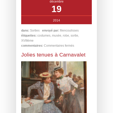
décembre
19
2014
dans:
Sorties
envoyé par:
filencoulisses
étiquettes:
costumes
,
musée
,
robe
,
sortie
,
XVIIIème
commentaires:
Commentaires fermés
Jolies tenues à Carnavalet