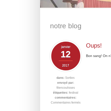
notre blog
Oups!
janvier
12
Bon sang! On n’a
2017
dans:
Sorties
envoyé par:
filencoulisses
étiquettes:
festival
commentaires:
Commentaires fermés