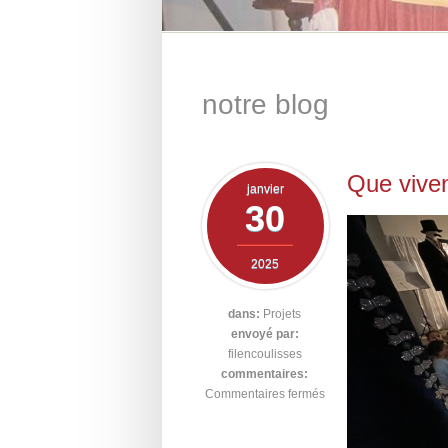
notre blog
Que vive
janvier
30
2025
dans:
Projets
envoyé par:
filencoulisses
commentaires:
Commentaires fermés