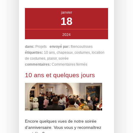
janvier
18
2024
dans:
Projets
envoyé par:
filencoulisses
étiquettes:
10 ans
,
chapeaux
,
costumes
,
location
de costumes
,
plaisir
,
soirée
commentaires:
Commentaires fermés
10 ans et quelques jours
Encore quelques vues de notre soirée
d’anniversaire. Vous vous y reconnaîtrez