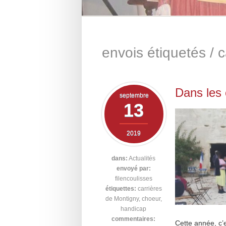
envois étiquetés /
c
Dans les 
septembre
13
2019
dans:
Actualités
envoyé par:
filencoulisses
étiquettes:
carrières
de Montigny
,
choeur
,
handicap
commentaires:
Cette année, c’