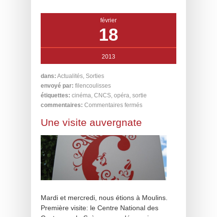
février
18
2013
dans:
Actualités
,
Sorties
envoyé par:
filencoulisses
étiquettes:
cinéma
,
CNCS
,
opéra
,
sortie
commentaires:
Commentaires fermés
Une visite auvergnate
Mardi et mercredi, nous étions à Moulins.
Première visite: le Centre National des