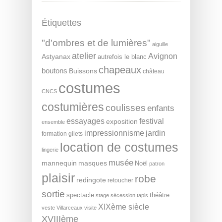
Étiquettes
"d'ombres et de lumières"
aiguille
atelier
Avignon
Astyanax
autrefois le blanc
chapeaux
boutons
Buissons
château
costumes
CNCS
costumières
coulisses
enfants
essayages
festival
exposition
ensemble
impressionnisme
jardin
formation
gilets
location de costumes
lingerie
musée
mannequin
masques
Noël
patron
plaisir
robe
redingote
retoucher
sortie
spectacle
théâtre
stage
sécession
tapis
XIXème siècle
veste
Villarceaux
visite
XVIIIème