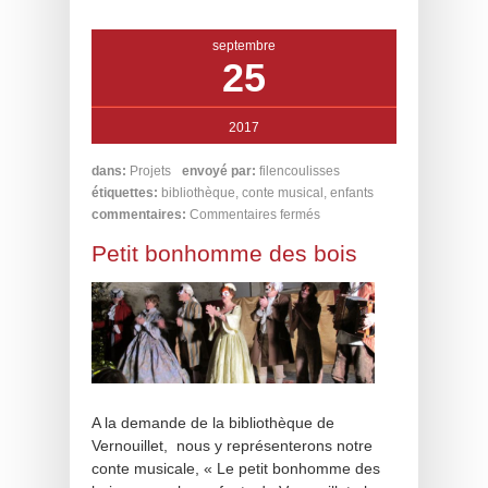
septembre
25
2017
dans:
Projets
envoyé par:
filencoulisses
étiquettes:
bibliothèque
,
conte musical
,
enfants
commentaires:
Commentaires fermés
Petit bonhomme des bois
A la demande de la bibliothèque de
Vernouillet, nous y représenterons notre
conte musicale, « Le petit bonhomme des