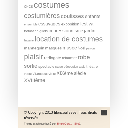
costumes
CNCS
costumières
coulisses
enfants
essayages
festival
exposition
ensemble
impressionnisme
jardin
formation
gilets
location de costumes
lingerie
musée
mannequin
masques
Noël
patron
plaisir
robe
redingote
retoucher
sortie
spectacle
théâtre
stage
sécession
tapis
XIXème siècle
veste
Villarceaux
visite
XVIIIème
© Copyright 2013 filencoulisses. Tous droits
↑
réservés.
Theme graphique basé sur
SimpleCorp1 - Site5
.