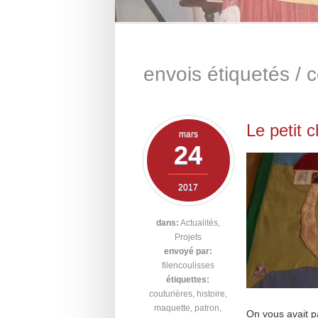
envois étiquetés /
c
Le petit 
mars
24
2017
dans:
Actualités
,
Projets
envoyé par:
filencoulisses
étiquettes:
couturières
,
histoire
,
maquette
,
patron
,
On vous avait par