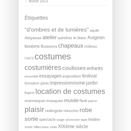
février 2013
Étiquettes
"d'ombres et de lumières"
aiguille
atelier
Avignon
Astyanax
autrefois le blanc
chapeaux
boutons
Buissons
château
costumes
CNCS
costumières
coulisses
enfants
essayages
festival
exposition
ensemble
impressionnisme
jardin
formation
gilets
location de costumes
lingerie
musée
mannequin
masques
Noël
patron
plaisir
robe
redingote
retoucher
sortie
spectacle
théâtre
stage
sécession
tapis
XIXème siècle
veste
Villarceaux
visite