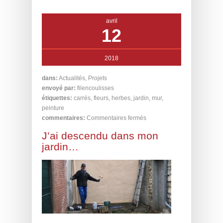
avril
12
2018
dans:
Actualités
,
Projets
envoyé par:
filencoulisses
étiquettes:
carrés
,
fleurs
,
herbes
,
jardin
,
mur
,
peinture
commentaires:
Commentaires fermés
J’ai descendu dans mon
jardin…