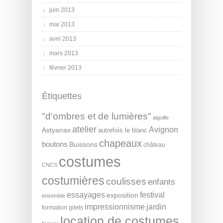
juin 2013
mai 2013
avril 2013
mars 2013
février 2013
Étiquettes
"d'ombres et de lumières"
aiguille
atelier
Avignon
Astyanax
autrefois le blanc
chapeaux
boutons
Buissons
château
costumes
CNCS
costumières
coulisses
enfants
essayages
festival
exposition
ensemble
impressionnisme
jardin
formation
gilets
location de costumes