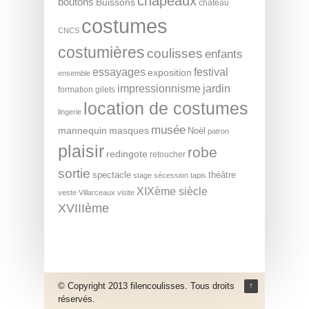
chapeaux
boutons
Buissons
château
costumes
CNCS
costumières
coulisses
enfants
essayages
festival
exposition
ensemble
impressionnisme
jardin
formation
gilets
location de costumes
lingerie
musée
mannequin
masques
Noël
patron
plaisir
robe
redingote
retoucher
sortie
spectacle
théâtre
stage
sécession
tapis
XIXème siècle
veste
Villarceaux
visite
XVIIIème
© Copyright 2013 filencoulisses. Tous droits
↑
réservés.