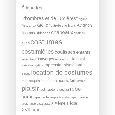
Étiquettes
"d'ombres et de lumières"
aiguille
atelier
Avignon
Astyanax
autrefois le blanc
chapeaux
boutons
Buissons
château
costumes
CNCS
costumières
coulisses
enfants
essayages
festival
exposition
ensemble
impressionnisme
jardin
formation
gilets
location de costumes
lingerie
musée
mannequin
masques
Noël
patron
plaisir
robe
redingote
retoucher
sortie
spectacle
théâtre
stage
sécession
tapis
XIXème siècle
veste
Villarceaux
visite
XVIIIème