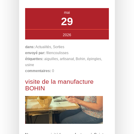
mai
29
2026
dans:
Actualités
,
Sorties
envoyé par:
filencoulisses
étiquettes:
aiguilles
,
artisanat
,
Bohin
,
épingles
,
usine
commentaires:
0
visite de la manufacture
BOHIN