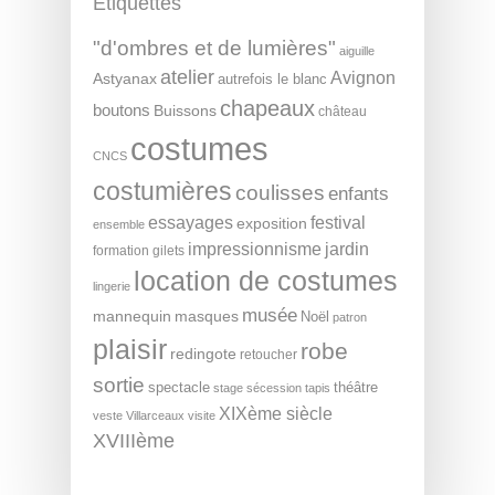
Étiquettes
"d'ombres et de lumières"
aiguille
atelier
Avignon
Astyanax
autrefois le blanc
chapeaux
boutons
Buissons
château
costumes
CNCS
costumières
coulisses
enfants
essayages
festival
exposition
ensemble
impressionnisme
jardin
formation
gilets
location de costumes
lingerie
musée
mannequin
masques
Noël
patron
plaisir
robe
redingote
retoucher
sortie
spectacle
théâtre
stage
sécession
tapis
XIXème siècle
veste
Villarceaux
visite
XVIIIème