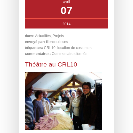
avril
07
2014
dans:
Actualités
,
Projets
envoyé par:
filencoulisses
étiquettes:
CRL10
,
location de costumes
commentaires:
Commentaires fermés
Théâtre au CRL10