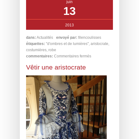
juin
13
2013
dans:
Actualités
envoyé par:
filencoulisses
étiquettes:
"d'ombres et de lumières"
,
aristocrate
,
costumières
,
robe
commentaires:
Commentaires fermés
Vêtir une aristocrate