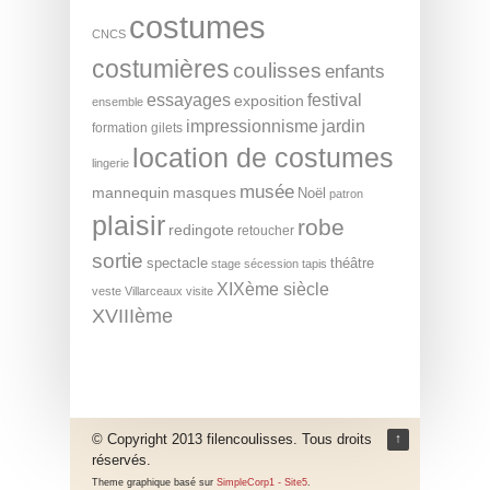
costumes
CNCS
costumières
coulisses
enfants
essayages
festival
exposition
ensemble
impressionnisme
jardin
formation
gilets
location de costumes
lingerie
musée
mannequin
masques
Noël
patron
plaisir
robe
redingote
retoucher
sortie
spectacle
théâtre
stage
sécession
tapis
XIXème siècle
veste
Villarceaux
visite
XVIIIème
© Copyright 2013 filencoulisses. Tous droits
↑
réservés.
Theme graphique basé sur
SimpleCorp1 - Site5
.