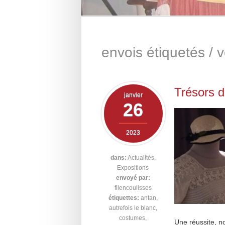
envois étiquetés /
v
Trésors d
janvier
26
2023
dans:
Actualités
,
Expositions
envoyé par:
filencoulisses
étiquettes:
antan
,
autrefois le blanc
,
costumes
,
Une réussite, no