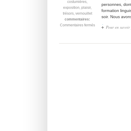
costumières
,
personnes, dont
exposition
,
plaisir
,
formation lingui
trésors
,
vernouillet
soir. Nous avons
commentaires:
Commentaires fermés
Pour en savoir